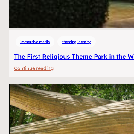
immersive media
theming identity
The First Religious Theme Park in the W
:
Continue reading
Het
Eerste
Religieuze
Themapark
ter
Wereld?
Selfies,
lasers