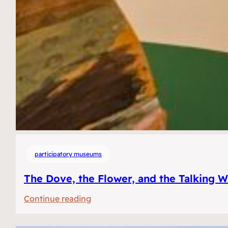
participatory museums
The Dove, the Flower, and the Talking W
:
Continue reading
De
duif,