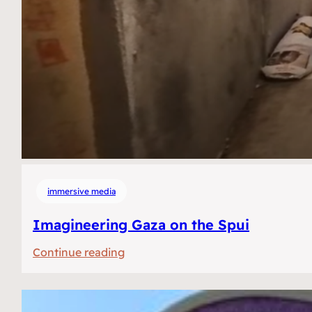
immersive media
Imagineering Gaza on the Spui
:
Continue reading
Imagineering
Gaza
op