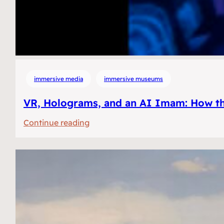
immersive media
immersive museums
VR, Holograms, and an AI Imam: How th
:
Continue reading
VR,
hologrammen
en
een
AI
Imam:
Hoe