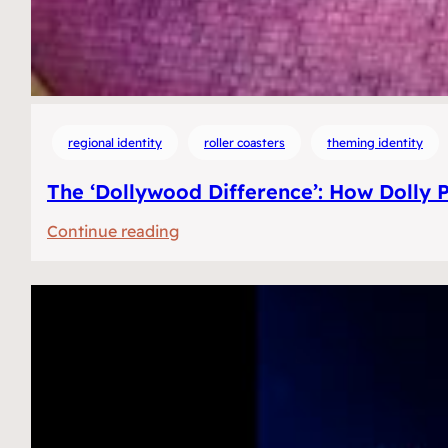
regional identity
roller coasters
theming identity
The ‘Dollywood Difference’: How Dolly 
:
Continue reading
De
‘Dollywood
difference’:
Hoe
Dolly
Parton’s
themapark
zuidelijke