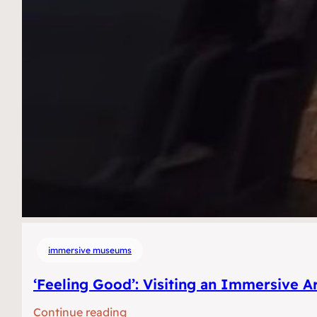
immersive museums
‘Feeling Good’: Visiting an Immersive 
:
Continue reading