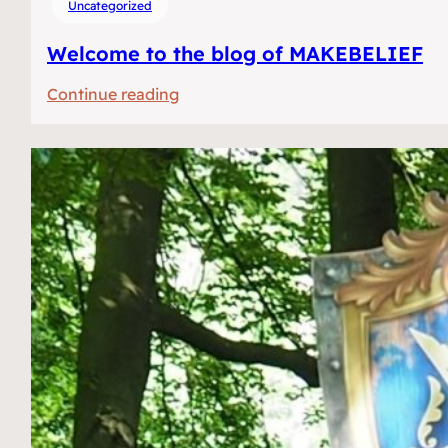
Uncategorized
Welcome to the blog of MAKEBELIEF
:
Continue reading
Welkom
op
het
blog
van
MAKEBELIEF