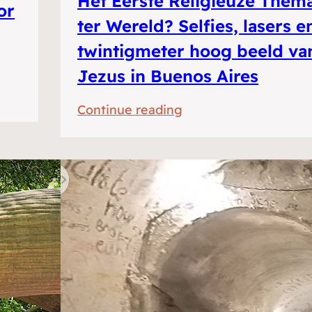
Het Eerste Religieuze Them
or
ter Wereld? Selfies, lasers e
twintigmeter hoog beeld va
Jezus in Buenos Aires
:
Continue reading
Het
Eerste
Religieuze
Themapark
ter
Wereld?
Selfies,
lasers
en