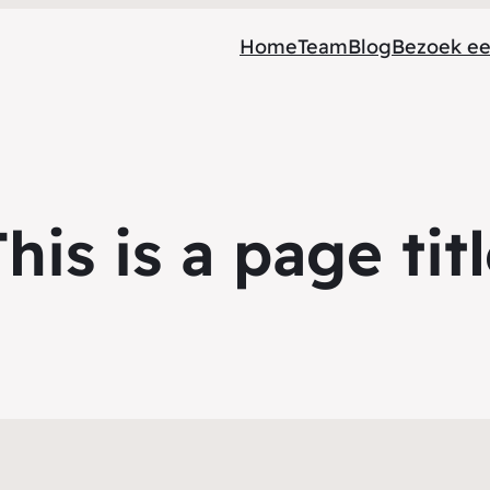
Home
Team
Blog
Bezoek ee
his is a page tit