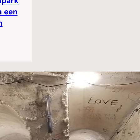
apark
n een
n