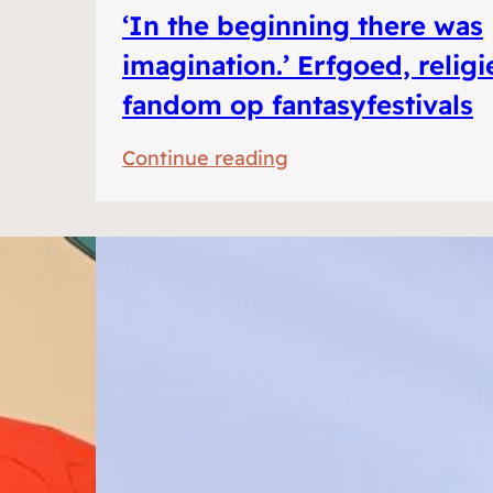
‘In the beginning there was
imagination.’ Erfgoed, religi
fandom op fantasyfestivals
:
Continue reading
‘In
the
beginning
there
was
imagination.’
Erfgoed,
religie
en
fandom