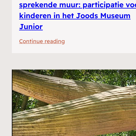
sprekende muur: participatie vo
kinderen in het Joods Museum
Junior
:
Continue reading
De
duif,
de
bloem
en
de
sprekende
muur:
participatie
voor