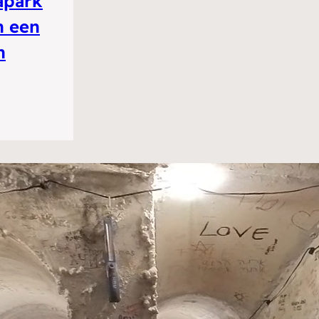
apark
n een
n