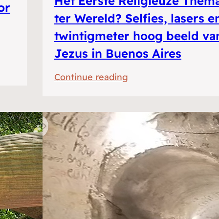
Het Eerste Religieuze Them
or
ter Wereld? Selfies, lasers e
twintigmeter hoog beeld va
Jezus in Buenos Aires
:
Continue reading
Het
Eerste
Religieuze
Themapark
ter
Wereld?
Selfies,
lasers
en