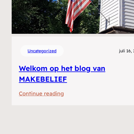
Uncategorized
juli 16,
Welkom op het blog van
MAKEBELIEF
:
Continue reading
Welkom
op
het
blog