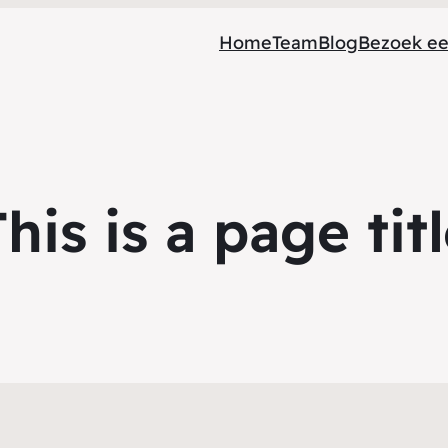
Home
Team
Blog
Bezoek ee
his is a page tit