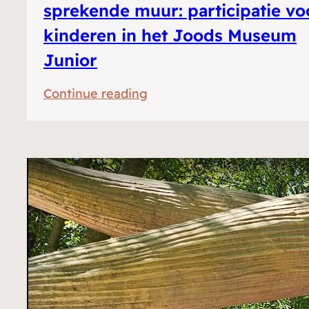
sprekende muur: participatie vo
kinderen in het Joods Museum
Junior
:
Continue reading
De
duif,
de
bloem
en
de
sprekende
muur:
participatie
voor