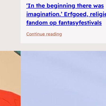
‘In the beginning there was
imagination.’ Erfgoed, religi
fandom op fantasyfestivals
:
Continue reading
‘In
the
beginning
there
was
imagination.’
Erfgoed,
religie
en
fandom