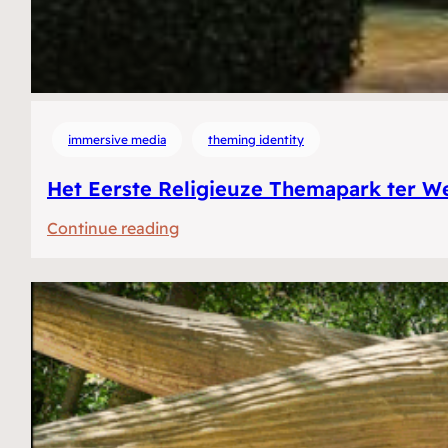
immersive media
theming identity
Het Eerste Religieuze Themapark ter We
:
Continue reading
Het
Eerste
Religieuze
Themapark
ter
Wereld?
Selfies,
lasers