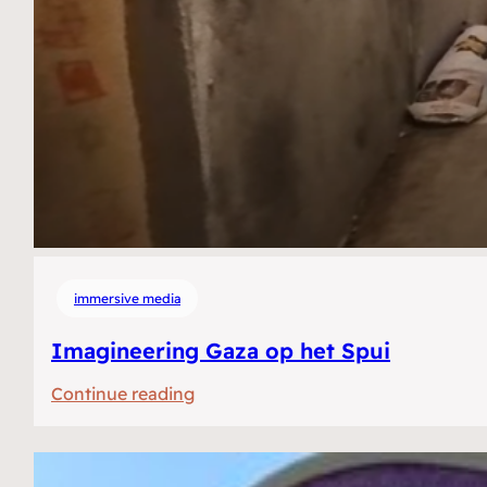
immersive media
Imagineering Gaza op het Spui
:
Continue reading
Imagineering
Gaza
op