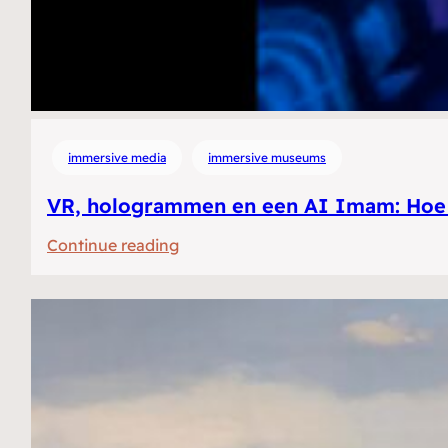
immersive media
immersive museums
VR, hologrammen en een AI Imam: Hoe h
:
Continue reading
VR,
hologrammen
en
een
AI
Imam:
Hoe