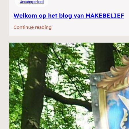
Uncategorized
Welkom op het blog van MAKEBELIEF
:
Continue reading
Welkom
op
het
blog
van
MAKEBELIEF