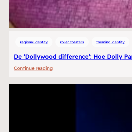
regional identity
roller coasters
theming identity
De ‘Dollywood difference’: Hoe Dolly Pa
:
Continue reading
De
‘Dollywood
difference’:
Hoe
Dolly
Parton’s
themapark
zuidelijke