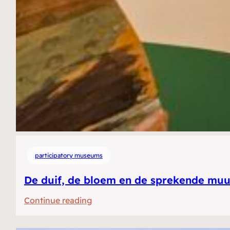
participatory museums
De duif, de bloem en de sprekende muur
:
Continue reading
De
duif,