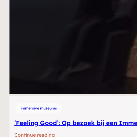
immersive museums
‘Feeling Good’: Op bezoek bij een Imm
:
Continue reading