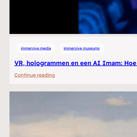
immersive media
immersive museums
VR, hologrammen en een AI Imam: Hoe h
:
Continue reading
VR,
hologrammen
en
een
AI
Imam:
Hoe