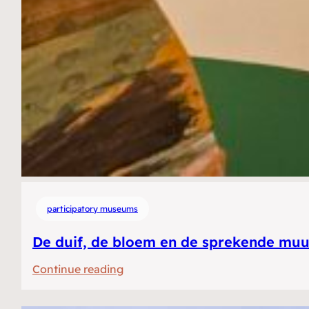
participatory museums
De duif, de bloem en de sprekende muur
:
Continue reading
De
duif,