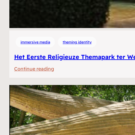
immersive media
theming identity
Het Eerste Religieuze Themapark ter We
:
Continue reading
Het
Eerste
Religieuze
Themapark
ter
Wereld?
Selfies,
lasers