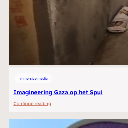
immersive media
Imagineering Gaza op het Spui
:
Continue reading
Imagineering
Gaza
op