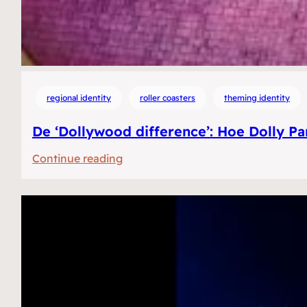
regional identity
roller coasters
theming identity
De ‘Dollywood difference’: Hoe Dolly Pa
:
Continue reading
De
‘Dollywood
difference’:
Hoe
Dolly
Parton’s
themapark
zuidelijke