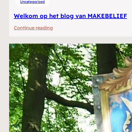
Uncategorized
Welkom op het blog van MAKEBELIEF
:
Continue reading
Welkom
op
het
blog
van
MAKEBELIEF