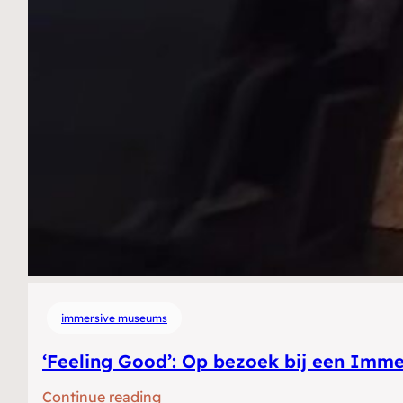
immersive museums
‘Feeling Good’: Op bezoek bij een Imm
:
Continue reading