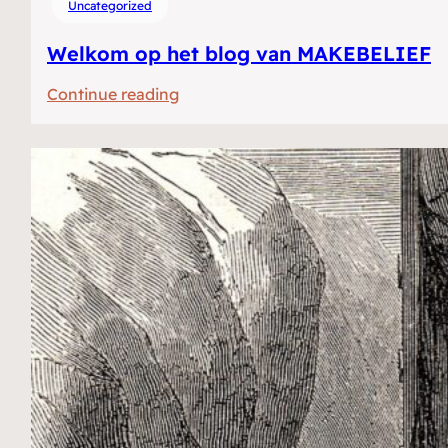
Uncategorized
Welkom op het blog van MAKEBELIEF
:
Continue reading
Welkom
op
het
blog
van
MAKEBELIEF