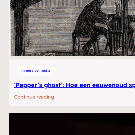
immersive media
‘Pepper’s ghost’: Hoe een eeuwenoud sp
:
Continue reading
‘Pepper’s
ghost’:
Hoe
een