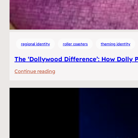
regional identity
roller coasters
theming identity
The ‘Dollywood Difference’: How Dolly 
:
Continue reading
De
‘Dollywood
difference’:
Hoe
Dolly
Parton’s
themapark
zuidelijke