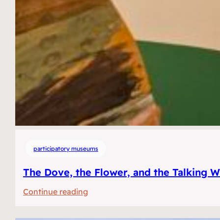
participatory museums
The Dove, the Flower, and the Talking W
:
Continue reading
De
duif,