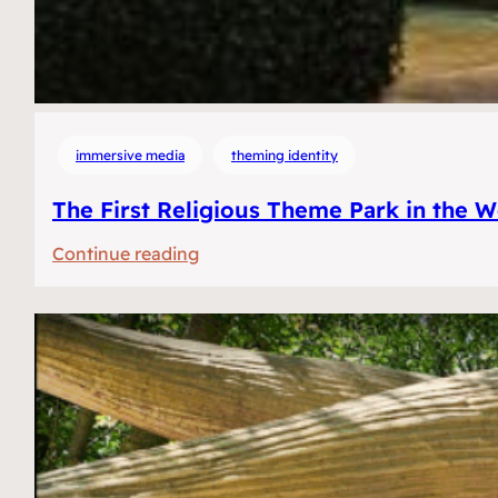
immersive media
theming identity
The First Religious Theme Park in the W
:
Continue reading
Het
Eerste
Religieuze
Themapark
ter
Wereld?
Selfies,
lasers