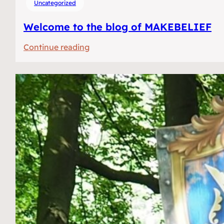
Uncategorized
Welcome to the blog of MAKEBELIEF
:
Continue reading
Welkom
op
het
blog
van
MAKEBELIEF