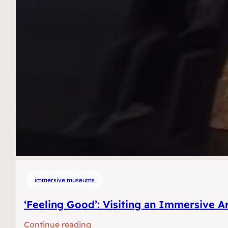
immersive museums
‘Feeling Good’: Visiting an Immersive 
:
Continue reading