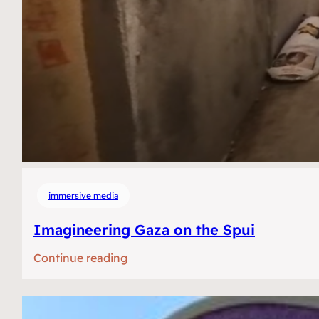
immersive media
Imagineering Gaza on the Spui
:
Continue reading
Imagineering
Gaza
op