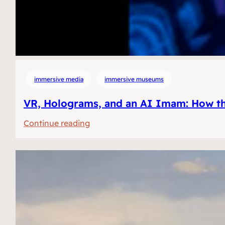
immersive media
immersive museums
VR, Holograms, and an AI Imam: How th
:
Continue reading
VR,
hologrammen
en
een
AI
Imam:
Hoe