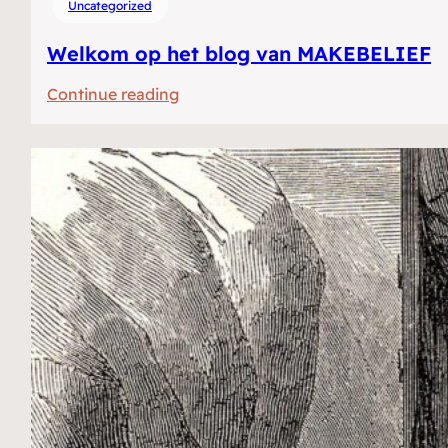
Uncategorized
Welkom op het blog van MAKEBELIEF
:
Continue reading
Welkom
op
het
blog
van
MAKEBELIEF