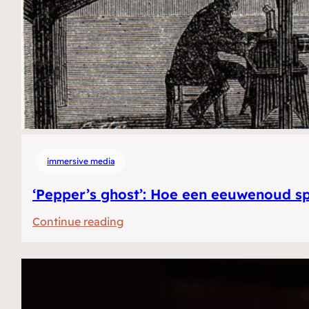
immersive media
‘Pepper’s ghost’: Hoe een eeuwenoud sp
:
Continue reading
‘Pepper’s
ghost’:
Hoe
een